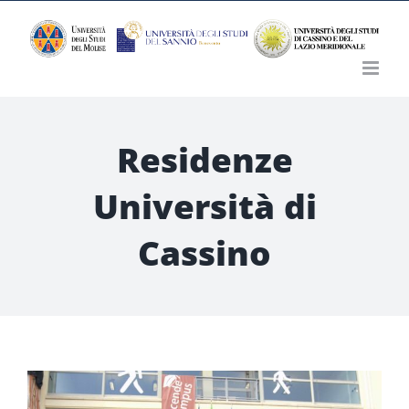
Skip
to
content
Residenze
Università di
Cassino